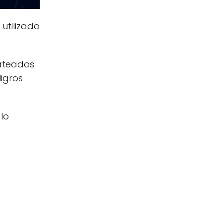
utilizado
rateados
ligros
lo