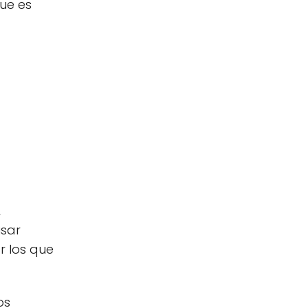
ue es
,
usar
r los que
os