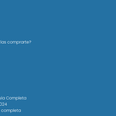
rías comprarte?
Guía Completa
2024
a completa