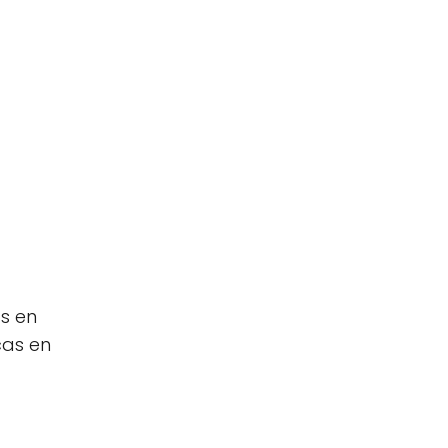
s en
cas en