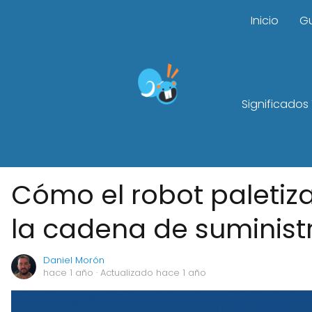
Inicio
G
Significados
Cómo el robot paletiz
la cadena de suminist
Daniel Morón
hace 1 año
· Actualizado hace 1 año