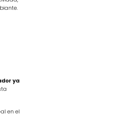
biante.
ador ya
sta
al en el