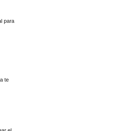
al para
a te
ear el