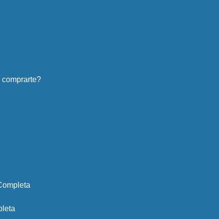
s comprarte?
 Completa
pleta