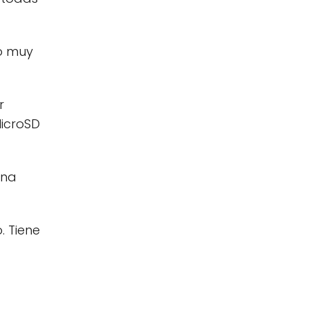
o muy
r
MicroSD
ena
. Tiene