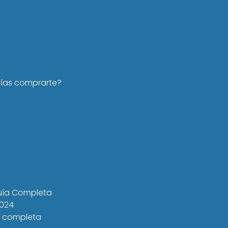
rías comprarte?
Guía Completa
2024
a completa