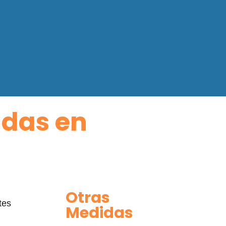
adas en
Otras
tes
Medidas